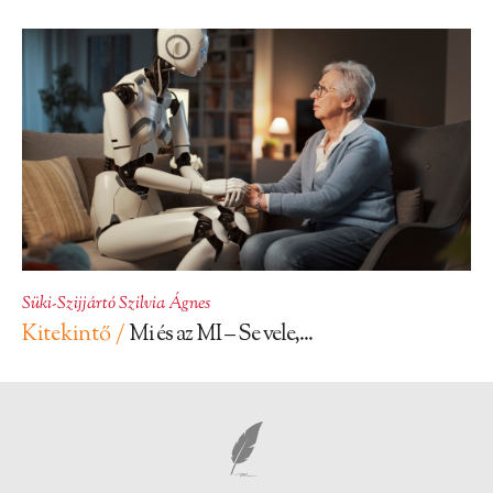
Süki-Szijjártó Szilvia Ágnes
Kitekintő /
Mi és az MI – Se vele,...