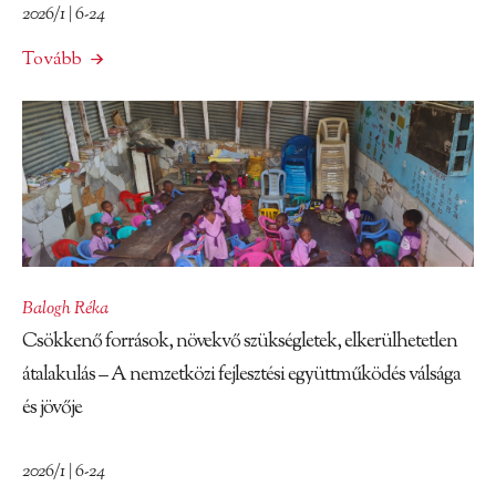
2026/1 | 6-24
Tovább
Balogh Réka
Csökkenő források, növekvő szükségletek, elkerülhetetlen
átalakulás – A nemzetközi fejlesztési együttműködés válsága
és jövője
2026/1 | 6-24