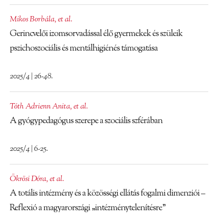
Mikos Borbála
,
et al.
Gerincvelői izomsorvadással élő gyermekek és szüleik
pszichoszociális és mentálhigiénés támogatása
2025/4 | 26-48.
Tóth Adrienn Anita
,
et al.
A gyógypedagógus szerepe a szociális szférában
2025/4 | 6-25.
Ökrösi Dóra
,
et al.
A totális intézmény és a közösségi ellátás fogalmi dimenziói –
Reflexió a magyarországi „intézménytelenítésre”