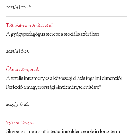
2025/4 | 26-48.
Tóth Adrienn Anita
,
et al.
A gyógypedagógus szerepe a szociális szférában
2025/4 | 6-25.
Ökrösi Dóra
,
et al.
A totális intézmény és a közösségi ellátás fogalmi dimenziói –
Reflexió a magyarországi „intézménytelenítésre”
2025/3 | 6-26.
Széman Zsuzsa
Skype as a means of integrating older people in long-term