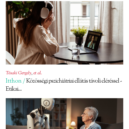
Tósaki Gergely
,
et al.
Itthon /
Közösségi pszichiátriai ellátás távoli eléréssel -
Etikai...