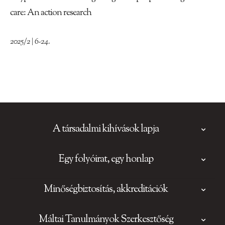
care: An action research
2025/2 | 6-24.
A társadalmi kihívások lapja
Egy folyóirat, egy honlap
Minőségbiztosítás, akkreditációk
Máltai Tanulmányok Szerkesztőség