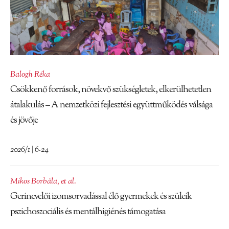
Balogh Réka
Csökkenő források, növekvő szükségletek, elkerülhetetlen
átalakulás – A nemzetközi fejlesztési együttműködés válsága
és jövője
2026/1 | 6-24
Mikos Borbála
,
et al.
Gerincvelői izomsorvadással élő gyermekek és szüleik
pszichoszociális és mentálhigiénés támogatása