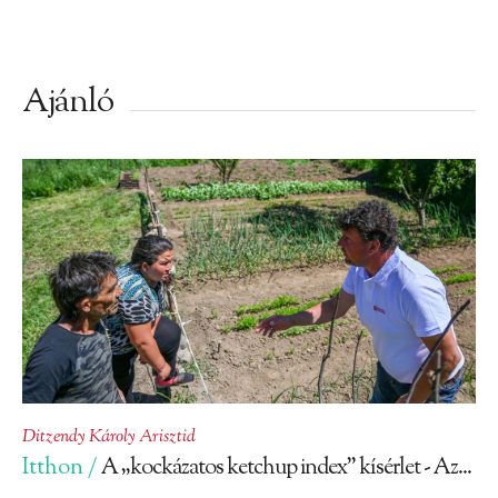
Ajánló
Ditzendy Károly Arisztid
Itthon /
A „kockázatos ketchup index” kísérlet - Az...