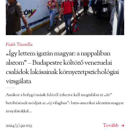
Fiáth Titanilla
„Így lettem igazán magyar: a nappaliban
alszom” – Budapestre költöző venezuelai
családok lakásainak környezetpszichológiai
vizsgálata
Amikor a bolygó másik feléről érkezve kell megtalálni az „űr”
betöltésének módjait az „új világban”: latin-amerikai identitás magyar
árnyalatokkal...
2024/3 | 92-103.
Tovább