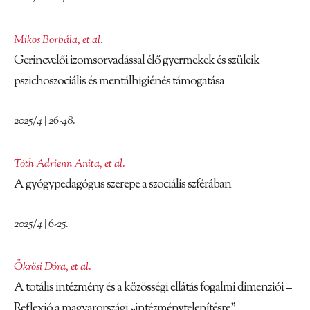
Mikos Borbála
,
et al.
Gerincvelői izomsorvadással élő gyermekek és szüleik
pszichoszociális és mentálhigiénés támogatása
2025/4 | 26-48.
Tóth Adrienn Anita
,
et al.
A gyógypedagógus szerepe a szociális szférában
2025/4 | 6-25.
Ökrösi Dóra
,
et al.
A totális intézmény és a közösségi ellátás fogalmi dimenziói –
Reflexió a magyarországi „intézménytelenítésre”