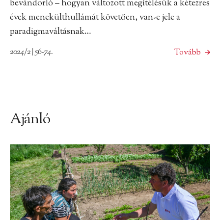
bevándorló – hogyan változott megítélésük a kétezres
évek menekülthullámát követően, van-e jele a
paradigmaváltásnak…
2024/2 | 56-74.
Tovább
Ajánló