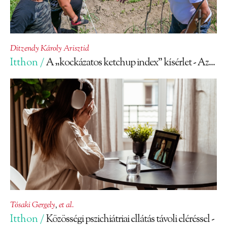
Ditzendy Károly Arisztid
Itthon /
A „kockázatos ketchup index” kísérlet - Az...
Tósaki Gergely
,
et al.
Itthon /
Közösségi pszichiátriai ellátás távoli eléréssel -