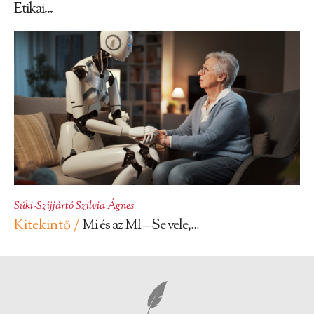
Etikai...
Süki-Szijjártó Szilvia Ágnes
Kitekintő /
Mi és az MI – Se vele,...