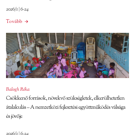
2026/1 | 6-24
Tovább
Balogh Réka
Csökkenő források, növekvő szükségletek, elkerülhetetlen
átalakulás – A nemzetközi fejlesztési együttműködés válsága
és jövője
2026/1 | 6-24