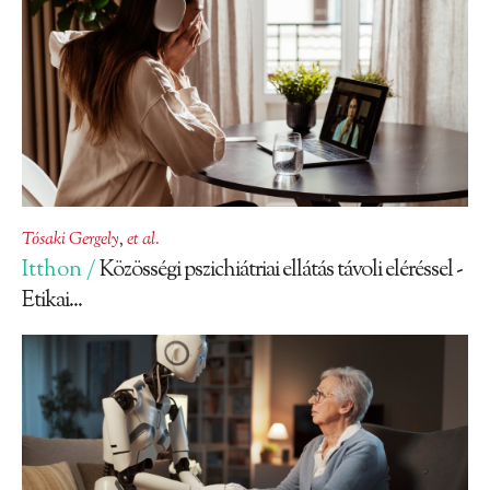
Tósaki Gergely
,
et al.
Itthon /
Közösségi pszichiátriai ellátás távoli eléréssel -
Etikai...