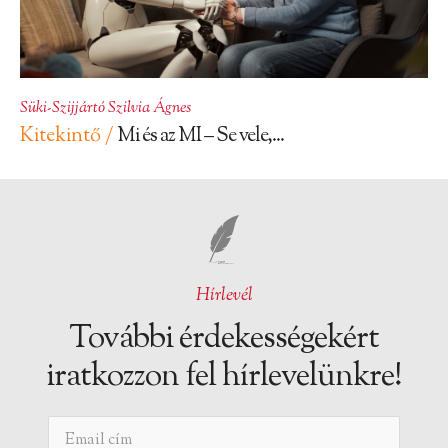
Süki-Szijjártó Szilvia Ágnes
Kitekintő /
Mi és az MI – Se vele,...
Hírlevél
További érdekességekért
iratkozzon fel hírlevelünkre!