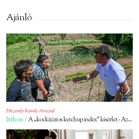
Ajánló
Ditzendy Károly Arisztid
Itthon /
A „kockázatos ketchup index” kísérlet - Az...