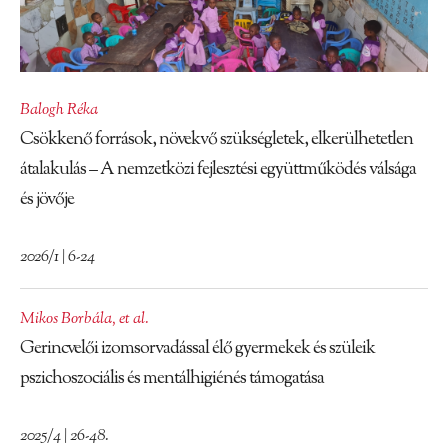
Balogh Réka
Csökkenő források, növekvő szükségletek, elkerülhetetlen
átalakulás – A nemzetközi fejlesztési együttműködés válsága
és jövője
2026/1 | 6-24
Mikos Borbála
,
et al.
Gerincvelői izomsorvadással élő gyermekek és szüleik
pszichoszociális és mentálhigiénés támogatása
2025/4 | 26-48.