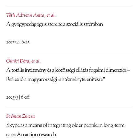
Tóth Adrienn Anita
,
et al.
A gyógypedagógus szerepe a szociális szférában
2025/4 | 6-25.
Ökrösi Dóra
,
et al.
A totális intézmény és a közösségi ellátás fogalmi dimenziói –
Reflexió a magyarországi „intézménytelenítésre”
2025/3 | 6-26.
Széman Zsuzsa
Skype as a means of integrating older people in long-term
care: An action research