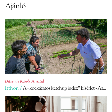
Ajánló
Ditzendy Károly Arisztid
Itthon /
A „kockázatos ketchup index” kísérlet - Az...