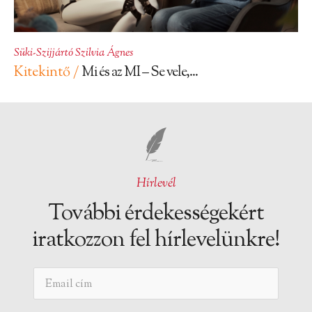
Süki-Szijjártó Szilvia Ágnes
Kitekintő /
Mi és az MI – Se vele,...
Hírlevél
További érdekességekért
iratkozzon fel hírlevelünkre!