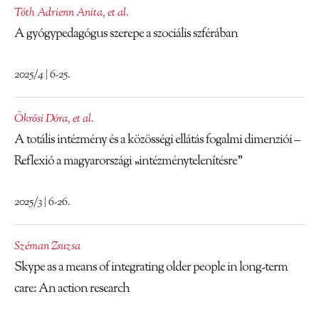
Tóth Adrienn Anita
,
et al.
A gyógypedagógus szerepe a szociális szférában
2025/4 | 6-25.
Ökrösi Dóra
,
et al.
A totális intézmény és a közösségi ellátás fogalmi dimenziói –
Reflexió a magyarországi „intézménytelenítésre”
2025/3 | 6-26.
Széman Zsuzsa
Skype as a means of integrating older people in long-term
care: An action research