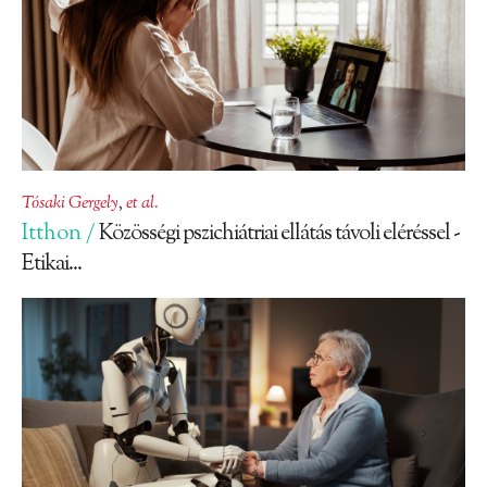
Tósaki Gergely
,
et al.
Itthon /
Közösségi pszichiátriai ellátás távoli eléréssel -
Etikai...