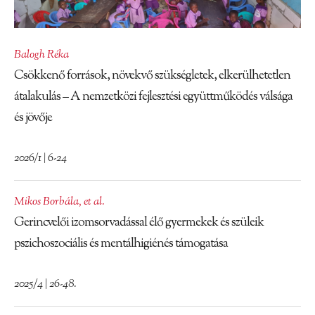
Balogh Réka
Csökkenő források, növekvő szükségletek, elkerülhetetlen
átalakulás – A nemzetközi fejlesztési együttműködés válsága
és jövője
2026/1 | 6-24
Mikos Borbála
,
et al.
Gerincvelői izomsorvadással élő gyermekek és szüleik
pszichoszociális és mentálhigiénés támogatása
2025/4 | 26-48.