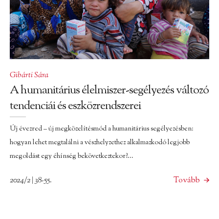
Gibárti Sára
A humanitárius élelmiszer-segélyezés változó
tendenciái és eszközrendszerei
Új évezred – új megközelítésmód a humanitárius segélyezésben:
hogyan lehet megtalálni a vészhelyzethez alkalmazkodó legjobb
megoldást egy éhínség bekövetkeztekor?...
2024/2 | 38-55.
Tovább