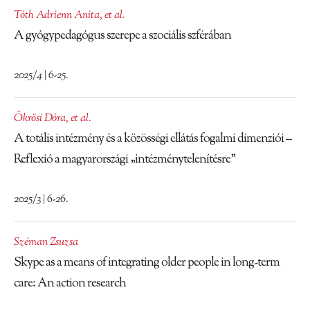
Tóth Adrienn Anita
,
et al.
A gyógypedagógus szerepe a szociális szférában
2025/4 | 6-25.
Ökrösi Dóra
,
et al.
A totális intézmény és a közösségi ellátás fogalmi dimenziói –
Reflexió a magyarországi „intézménytelenítésre”
2025/3 | 6-26.
Széman Zsuzsa
Skype as a means of integrating older people in long-term
care: An action research