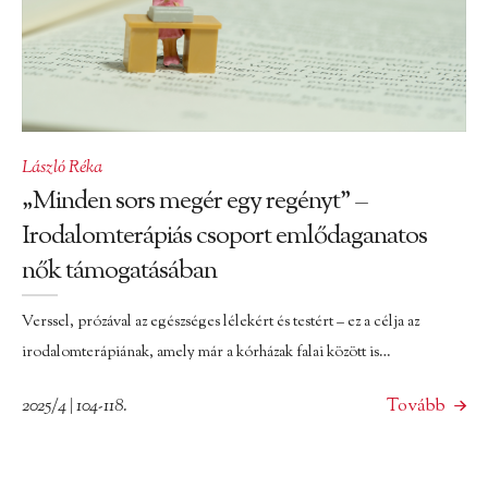
László Réka
„Minden sors megér egy regényt” –
Irodalomterápiás csoport emlődaganatos
nők támogatásában
Verssel, prózával az egészséges lélekért és testért – ez a célja az
irodalomterápiának, amely már a kórházak falai között is…
2025/4 | 104-118.
Tovább