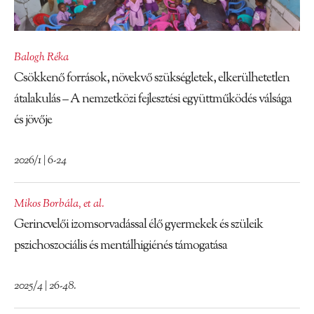
Balogh Réka
Csökkenő források, növekvő szükségletek, elkerülhetetlen
átalakulás – A nemzetközi fejlesztési együttműködés válsága
és jövője
2026/1 | 6-24
Mikos Borbála
,
et al.
Gerincvelői izomsorvadással élő gyermekek és szüleik
pszichoszociális és mentálhigiénés támogatása
2025/4 | 26-48.