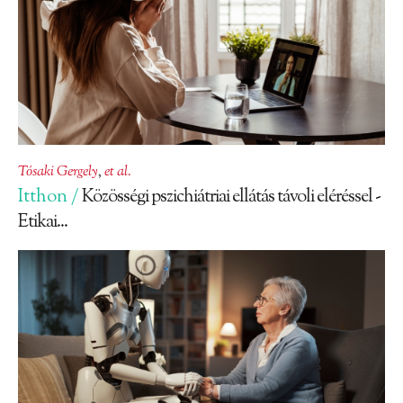
Tósaki Gergely
,
et al.
Itthon /
Közösségi pszichiátriai ellátás távoli eléréssel -
Etikai...