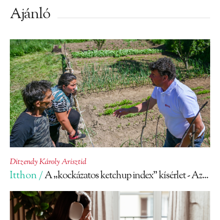
Ajánló
Ditzendy Károly Arisztid
Itthon /
A „kockázatos ketchup index” kísérlet - Az...