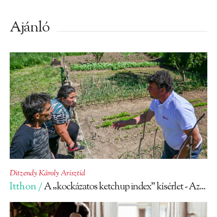
Ajánló
Ditzendy Károly Arisztid
Itthon /
A „kockázatos ketchup index” kísérlet - Az...