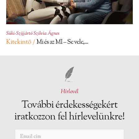
Süki-Szijjártó Szilvia Ágnes
Kitekintő /
Mi és az MI – Se vele,...
Hírlevél
További érdekességekért
iratkozzon fel hírlevelünkre!