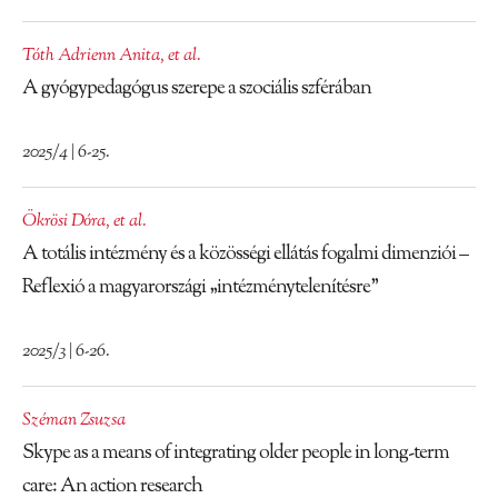
Tóth Adrienn Anita
,
et al.
A gyógypedagógus szerepe a szociális szférában
2025/4 | 6-25.
Ökrösi Dóra
,
et al.
A totális intézmény és a közösségi ellátás fogalmi dimenziói –
Reflexió a magyarországi „intézménytelenítésre”
2025/3 | 6-26.
Széman Zsuzsa
Skype as a means of integrating older people in long-term
care: An action research