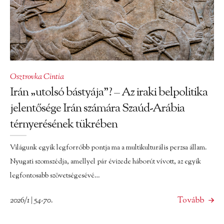
Osztrovka Cintia
Irán „utolsó bástyája”? – Az iraki belpolitika
jelentősége Irán számára Szaúd-Arábia
térnyerésének tükrében
Világunk egyik legforróbb pontja ma a multikulturális perzsa állam.
Nyugati szomszédja, amellyel pár évizede háborút vívott, az egyik
legfontosabb szövetségesévé…
2026/1 | 54-70.
Tovább