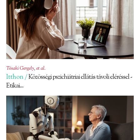
Tósaki Gergely
,
et al.
Itthon /
Közösségi pszichiátriai ellátás távoli eléréssel -
Etikai...