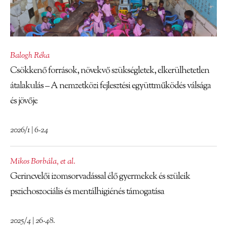
Balogh Réka
Csökkenő források, növekvő szükségletek, elkerülhetetlen
átalakulás – A nemzetközi fejlesztési együttműködés válsága
és jövője
2026/1 | 6-24
Mikos Borbála
,
et al.
Gerincvelői izomsorvadással élő gyermekek és szüleik
pszichoszociális és mentálhigiénés támogatása
2025/4 | 26-48.