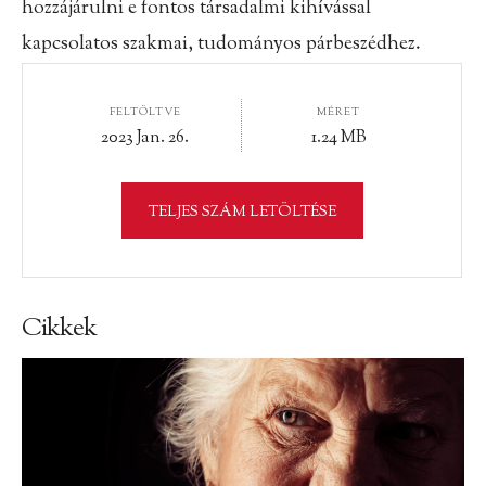
hozzájárulni e fontos társadalmi kihívással
kapcsolatos
szakmai, tudományos párbeszédhez.
FELTÖLTVE
MÉRET
2023 Jan. 26.
1.24 MB
TELJES SZÁM LETÖLTÉSE
Cikkek