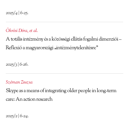
2025/4 | 6-25.
Ökrösi Dóra
,
et al.
A totális intézmény és a közösségi ellátás fogalmi dimenziói –
Reflexió a magyarországi „intézménytelenítésre”
2025/3 | 6-26.
Széman Zsuzsa
Skype as a means of integrating older people in long-term
care: An action research
2025/2 | 6-24.