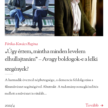
Fórika-Kovács Regina
„Úgy érzem, mintha minden levelem
elhullajtanám” – Avagy boldogok-e a lelki
szegények?
A harmadik évezred népbetegsége, a demencia feldolgozása a
filmművészet segítségével Absztrakt A tudományos megközelítés
mellett a művészet is rátalált...
2022/4
Tovább