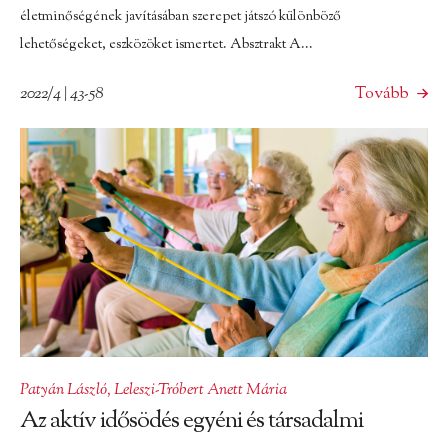
életminőségének javításában szerepet játszó különböző
lehetőségeket, eszközöket ismertet. Absztrakt A...
2022/4 | 43-58
Tovább
Patyán László
,
Leleszi-Tróbert Anett Mária
Az aktív idősödés egyéni és társadalmi