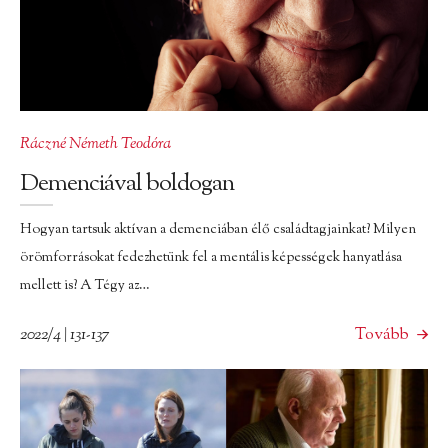
Ráczné Németh Teodóra
Demenciával boldogan
Hogyan tartsuk aktívan a demenciában élő családtagjainkat? Milyen
örömforrásokat fedezhetünk fel a mentális képességek hanyatlása
mellett is? A Tégy az…
2022/4 | 131-137
Tovább