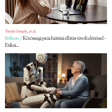
Tósaki Gergely
,
et al.
Itthon /
Közösségi pszichiátriai ellátás távoli eléréssel -
Etikai...