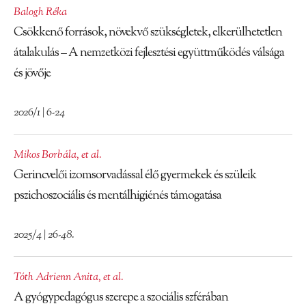
Balogh Réka
Csökkenő források, növekvő szükségletek, elkerülhetetlen
átalakulás – A nemzetközi fejlesztési együttműködés válsága
és jövője
2026/1 | 6-24
Mikos Borbála
,
et al.
Gerincvelői izomsorvadással élő gyermekek és szüleik
pszichoszociális és mentálhigiénés támogatása
2025/4 | 26-48.
Tóth Adrienn Anita
,
et al.
A gyógypedagógus szerepe a szociális szférában