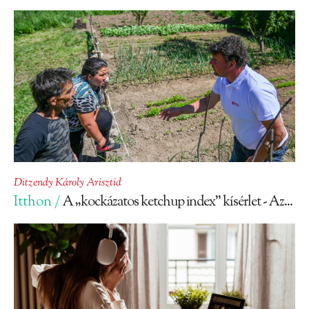
Ditzendy Károly Arisztid
Itthon /
A „kockázatos ketchup index” kísérlet - Az...