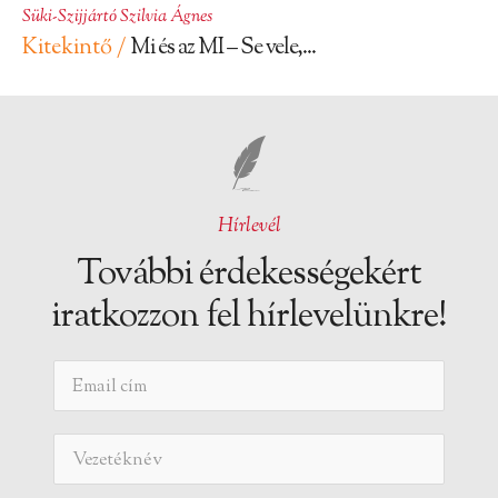
Süki-Szijjártó Szilvia Ágnes
Kitekintő /
Mi és az MI – Se vele,...
Hírlevél
További érdekességekért
iratkozzon fel hírlevelünkre!