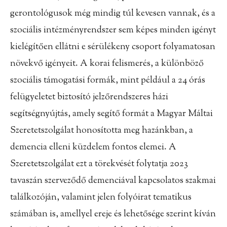
gerontológusok még mindig túl kevesen
vannak, és a
szociális intézményrendszer sem képes minden igényt
kielégítően ellátni e sérülékeny csoport folyamatosan
növekvő igényeit. A korai felismerés, a különböző
szociális támogatási formák, mint
például a 24 órás
felügyeletet biztosító jelzőrendszeres házi
segítségnyújtás,
amely segítő formát a Magyar Máltai
Szeretetszolgálat
honosította meg hazánkban, a
demencia elleni küzdelem fontos
elemei. A
Szeretetszolgálat ezt a törekvését folytatja 2023
tavaszán
szerveződő demenciával kapcsolatos szakmai
találkozóján, valamint
jelen folyóirat tematikus
számában is, amellyel ereje és lehetősége
szerint kíván