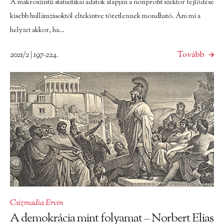
A makroszintű statisztikai adatok alapján a nonprofit szektor fejlődése
kisebb hullámzásoktól eltekintve töretlennek mondható. Ám mi a
helyzet akkor, ha…
2021/2 | 197-224.
Tovább
Csizmadia Ervin
A demokrácia mint folyamat – Norbert Elias