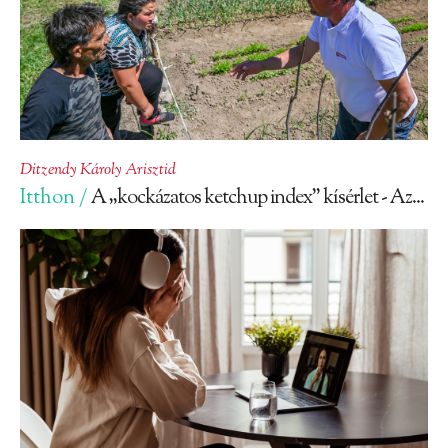
Ditzendy Károly Arisztid
Itthon /
A „kockázatos ketchup index” kísérlet - Az...