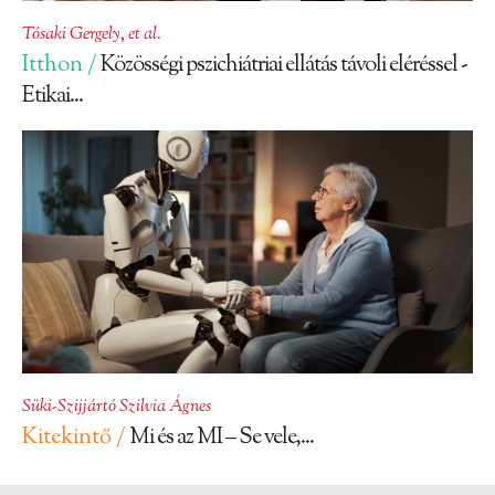
Tósaki Gergely
,
et al.
Itthon /
Közösségi pszichiátriai ellátás távoli eléréssel -
Etikai...
Süki-Szijjártó Szilvia Ágnes
Kitekintő /
Mi és az MI – Se vele,...