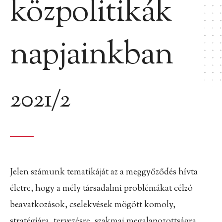
közpolitikák
napjainkban
2021/2
Jelen számunk tematikáját az a meggyőződés hívta
életre, hogy a mély társadalmi problémákat célzó
beavatkozások, cselekvések mögött komoly,
stratégiára, tervezésre, szakmai megalapozottságra