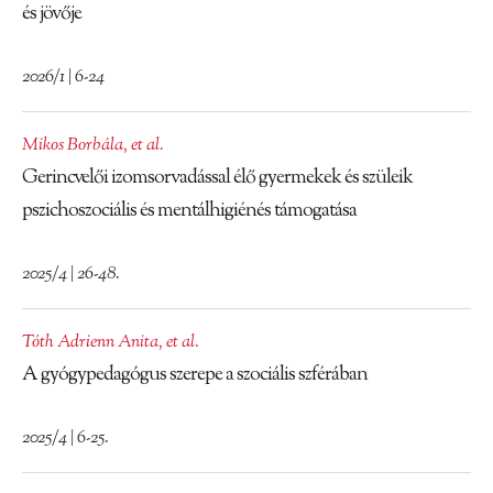
és jövője
2026/1 | 6-24
Mikos Borbála
,
et al.
Gerincvelői izomsorvadással élő gyermekek és szüleik
pszichoszociális és mentálhigiénés támogatása
2025/4 | 26-48.
Tóth Adrienn Anita
,
et al.
A gyógypedagógus szerepe a szociális szférában
2025/4 | 6-25.