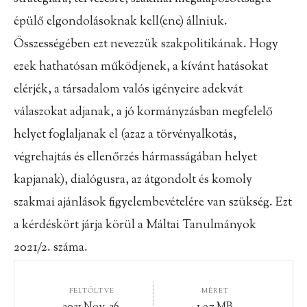
épülő elgondolásoknak kell(ene) állniuk.
Összességében ezt nevezzük szakpolitikának. Hogy
ezek hathatósan működjenek, a kívánt hatásokat
elérjék, a társadalom valós igényeire adekvát
válaszokat adjanak, a jó kormányzásban megfelelő
helyet foglaljanak el (azaz a törvényalkotás,
végrehajtás és ellenőrzés hármasságában helyet
kapjanak), dialógusra, az átgondolt és komoly
szakmai ajánlások figyelembevételére van szükség. Ezt
a kérdéskört járja körül a Máltai Tanulmányok
2021/2. száma.
FELTÖLTVE
MÉRET