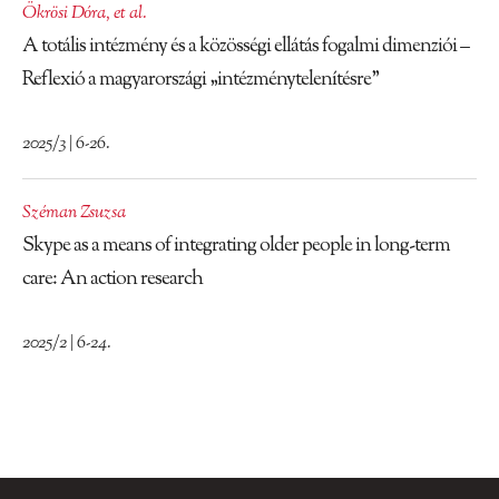
Ökrösi Dóra
,
et al.
A totális intézmény és a közösségi ellátás fogalmi dimenziói –
Reflexió a magyarországi „intézménytelenítésre”
2025/3 | 6-26.
Széman Zsuzsa
Skype as a means of integrating older people in long-term
care: An action research
2025/2 | 6-24.