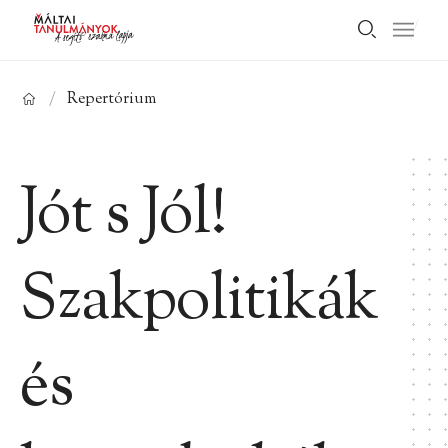
/
Repertórium
Jót s Jól!
Szakpolitikák
és