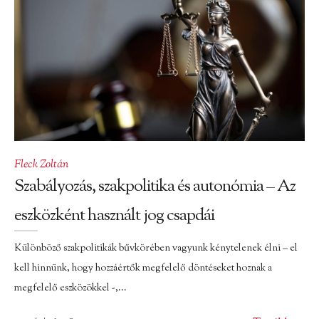
Fleck Zoltán
Szabályozás, szakpolitika és autonómia – Az
eszközként használt jog csapdái
Különböző szakpolitikák bűvkörében vagyunk kénytelenek élni – el
kell hinnünk, hogy hozzáértők megfelelő döntéseket hoznak a
megfelelő eszközökkel -,...