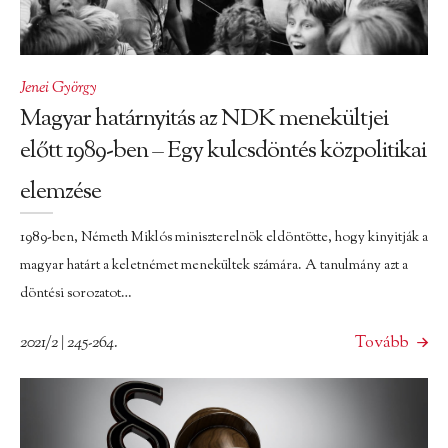
Jenei György
Magyar határnyitás az NDK menekültjei
előtt 1989-ben – Egy kulcsdöntés közpolitikai
elemzése
1989-ben, Németh Miklós miniszterelnök eldöntötte, hogy kinyitják a
magyar határt a keletnémet menekültek számára. A tanulmány azt a
döntési sorozatot…
2021/2 | 245-264.
Tovább